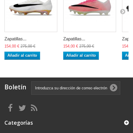
Zapatillas...
Zapatillas...
Zapati
154,00 €
275,00 €
154,00 €
275,00 €
154,0
Añadir al carrito
Añadir al carrito
Añad
Boletín
Categorías