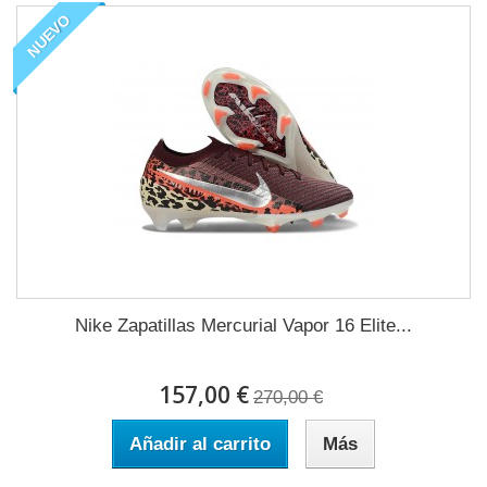
NUEVO
Nike Zapatillas Mercurial Vapor 16 Elite...
157,00 €
270,00 €
Añadir al carrito
Más