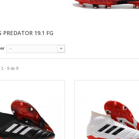
S PREDATOR 19.1 FG
por
--
1 - 9 de 9