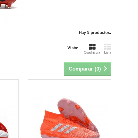
Hay 9 productos.
Vista:
Cuadrícula
Lista
Comparar (
0
)