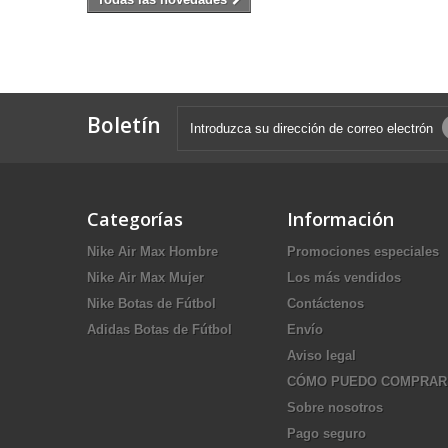
Boletín
Categorías
Información
Nike Air Max Hombre
Promociones especiales
Nike Air Max Mujer
Los más vendidos
Nike Botas de Fútbol
Contáctenos
Adidas Botas de Fútbol
Envío
Aviso legal
CÓMO PUEDO COMPRAR
Sobre nosotros
Pago seguro