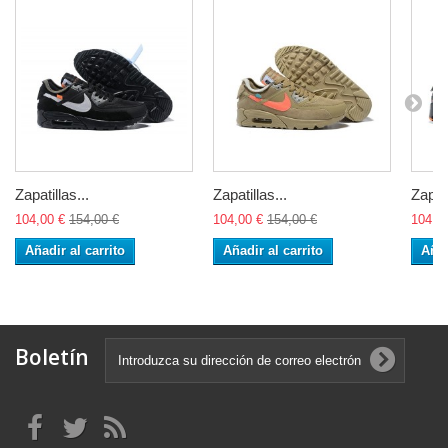
Zapatillas...
Zapatillas...
Zapati
104,00 €
154,00 €
104,00 €
154,00 €
104,0
Añadir al carrito
Añadir al carrito
Añad
Boletín