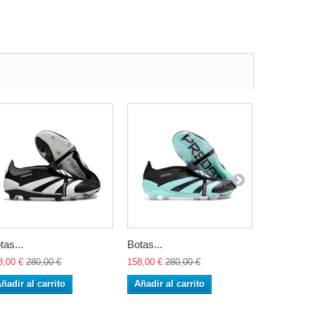
tas...
Botas...
Botas...
8,00 €
280,00 €
158,00 €
280,00 €
158,00 €
28
ñadir al carrito
Añadir al carrito
Añadir al 