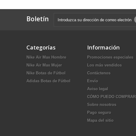
Boletín
Categorías
Información
Nike Air Max Hombre
Promociones especiales
Nike Air Max Mujer
Los más vendidos
Nike Botas de Fútbol
Contáctenos
Adidas Botas de Fútbol
Envío
Aviso legal
CÓMO PUEDO COMPRAR
Sobre nosotros
Pago seguro
Mapa del sitio