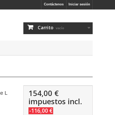
Contáctenos
Iniciar sesión
Carrito
vacío
154,00 €
te L
impuestos incl.
-116,00 €