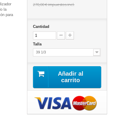
lizador
270,00 €
impuestos incl.
o la
lón para
Cantidad
Talla
39 1/3
Añadir al
carrito