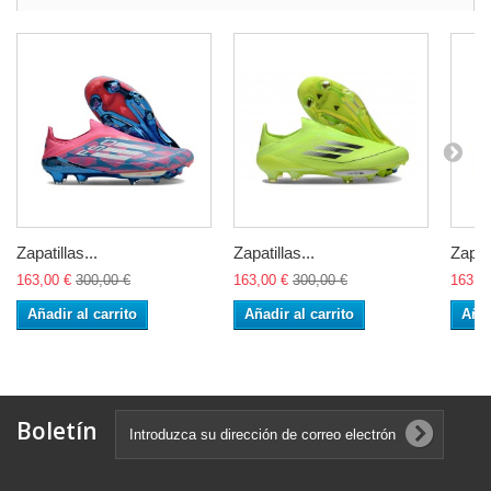
Zapatillas...
Zapatillas...
Zapati
163,00 €
300,00 €
163,00 €
300,00 €
163,0
Añadir al carrito
Añadir al carrito
Añad
Boletín