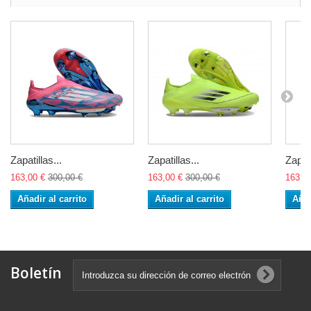
Zapatillas...
Zapatillas...
Zapati
163,00 €
300,00 €
163,00 €
300,00 €
163,0
Añadir al carrito
Añadir al carrito
Añad
Boletín